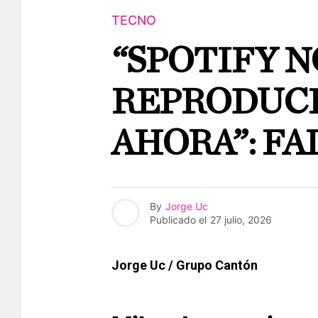
TECNO
“SPOTIFY 
REPRODUCI
AHORA”: FA
By
Jorge Uc
Publicado el
27 julio, 2026
Jorge Uc / Grupo Cantón