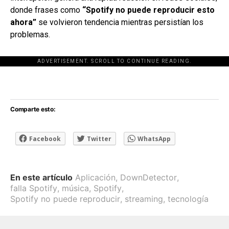
donde frases como
“Spotify no puede reproducir esto
ahora”
se volvieron tendencia mientras persistían los
problemas.
ADVERTISEMENT. SCROLL TO CONTINUE READING.
[adsforwp id="243463"]
Comparte esto:
Facebook
Twitter
WhatsApp
En este artículo
Aplicación
,
DownDetector
,
falla Spotify
,
música
,
Spotify
,
Spotify no puede reproducir
,
streaming
,
tecnología