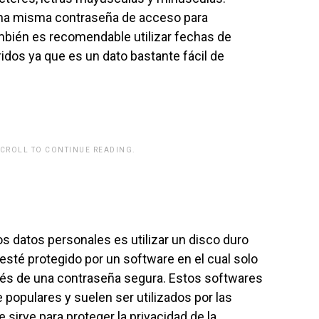
 una misma contraseña de acceso para
mbién es recomendable utilizar fechas de
dos ya que es un dato bastante fácil de
SCROLL TO CONTINUE READING.
rwp id="243463"]
os datos personales es utilizar un disco duro
sté protegido por un software en el cual solo
vés de una contraseña segura. Estos softwares
 populares y suelen ser utilizados por las
irve para proteger la privacidad de la