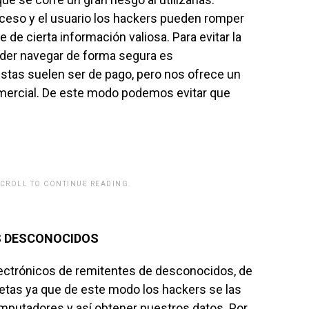
ceso y el usuario los hackers pueden romper
e de cierta información valiosa. Para evitar la
poder navegar de forma segura es
Estas suelen ser de pago, pero nos ofrece un
omercial. De este modo podemos evitar que
SCROLL TO CONTINUE READING.
rwp id="243463"]
ES DESCONOCIDOS
lectrónicos de remitentes de desconocidos, de
tas ya que de este modo los hackers se las
mputadores y así obtener nuestros datos. Por