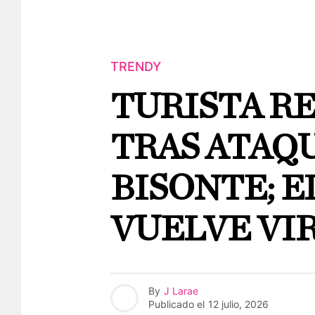
TRENDY
TURISTA R
TRAS ATAQ
BISONTE; E
VUELVE VI
By
J Larae
Publicado el
12 julio, 2026