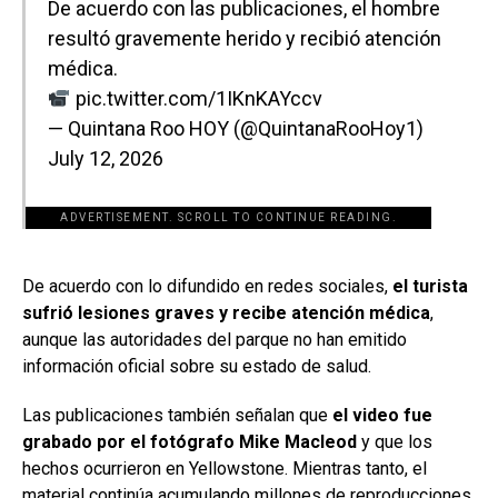
De acuerdo con las publicaciones, el hombre
resultó gravemente herido y recibió atención
médica.
pic.twitter.com/1IKnKAYccv
— Quintana Roo HOY (@QuintanaRooHoy1)
July 12, 2026
ADVERTISEMENT. SCROLL TO CONTINUE READING.
[adsforwp id="243463"]
De acuerdo con lo difundido en redes sociales,
el turista
sufrió lesiones graves y recibe atención médica
,
aunque las autoridades del parque no han emitido
información oficial sobre su estado de salud.
Las publicaciones también señalan que
el video fue
grabado por el fotógrafo Mike Macleod
y que los
hechos ocurrieron en Yellowstone. Mientras tanto, el
material continúa acumulando millones de reproducciones