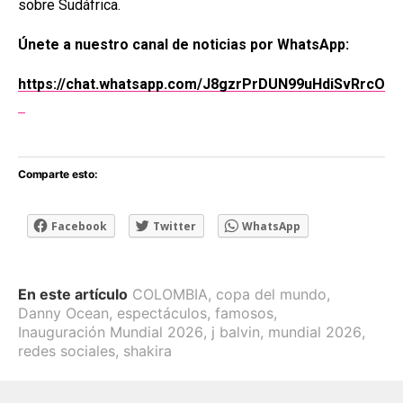
sobre Sudáfrica.
Únete a nuestro canal de noticias por WhatsApp:
https://chat.whatsapp.com/J8gzrPrDUN99uHdiSvRrcO
Comparte esto:
Facebook
Twitter
WhatsApp
En este artículo
COLOMBIA
,
copa del mundo
,
Danny Ocean
,
espectáculos
,
famosos
,
Inauguración Mundial 2026
,
j balvin
,
mundial 2026
,
redes sociales
,
shakira