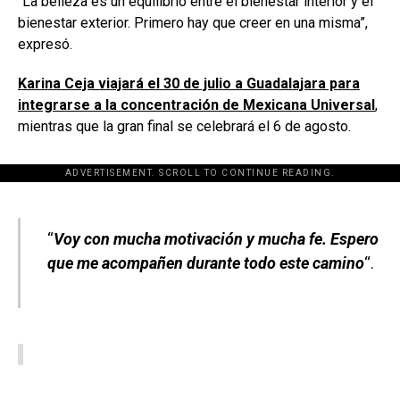
“La belleza es un equilibrio entre el bienestar interior y el
bienestar exterior. Primero hay que creer en una misma”,
expresó.
Karina Ceja viajará el 30 de julio a Guadalajara para
integrarse a la concentración de Mexicana Universal
,
mientras que la gran final se celebrará el 6 de agosto.
ADVERTISEMENT. SCROLL TO CONTINUE READING.
[adsforwp id="243463"]
“
Voy con mucha motivación y mucha fe. Espero
que me acompañen durante todo este camino
“.