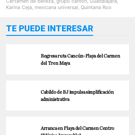
Certamen de belleza
,
grupo canton
,
Guadalajara
,
Karina Ceja
,
mexicana universal
,
Quintana Roo
TE PUEDE INTERESAR
Regresa ruta Cancún-Playa del Carmen
del Tren Maya
Cabildo de BJ impulsa simplificación
administrativa
Arranca en Playa del Carmen Centro