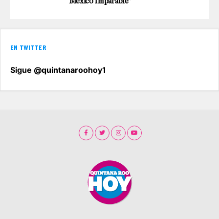
“México Imparable”
EN TWITTER
Sigue @quintanaroohoy1