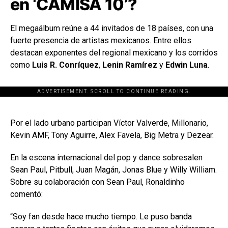
en ‘CAMISA 10’?
El megaálbum reúne a 44 invitados de 18 países, con una
fuerte presencia de artistas mexicanos. Entre ellos
destacan exponentes del regional mexicano y los corridos
como
Luis R. Conríquez
,
Lenin Ramírez
y
Edwin Luna
.
ADVERTISEMENT. SCROLL TO CONTINUE READING.
[adsforwp id="243463"]
Por el lado urbano participan Víctor Valverde, Millonario,
Kevin AMF, Tony Aguirre, Alex Favela, Big Metra y Dezear.
En la escena internacional del pop y dance sobresalen
Sean Paul, Pitbull, Juan Magán, Jonas Blue y Willy William.
Sobre su colaboración con Sean Paul, Ronaldinho
comentó:
“Soy fan desde hace mucho tiempo. Le puso banda