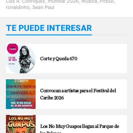
Luis R. Conríquez
,
mundial 2026
,
música
,
Pitbull
,
ronaldinho
,
Sean Paul
TE PUEDE INTERESAR
Corte y Queda 670
Convocan a artistas para el Festival del
Caribe 2026
Los No Muy Guapos llegan al Parque de