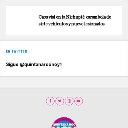
Caos vial en la Nichupté: carambola de
siete vehículos y nueve lesionados
EN TWITTER
Sigue @quintanaroohoy1