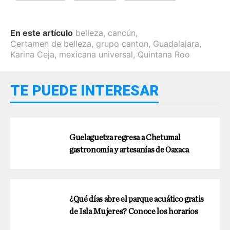
En este artículo
belleza
,
cancún
,
Certamen de belleza
,
grupo canton
,
Guadalajara
,
Karina Ceja
,
mexicana universal
,
Quintana Roo
TE PUEDE INTERESAR
Guelaguetza regresa a Chetumal
gastronomía y artesanías de Oaxaca
¿Qué días abre el parque acuático gratis
de Isla Mujeres? Conoce los horarios