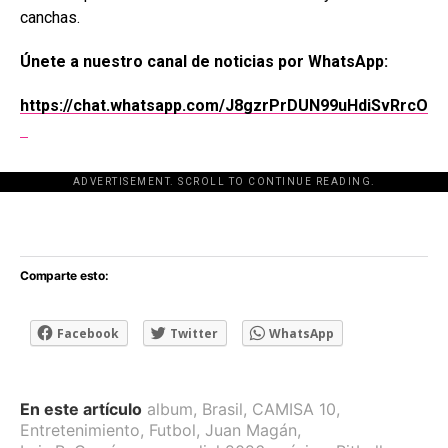
canchas.
Únete a nuestro canal de noticias por WhatsApp:
https://chat.whatsapp.com/J8gzrPrDUN99uHdiSvRrcO
ADVERTISEMENT. SCROLL TO CONTINUE READING.
[adsforwp id="243463"]
Comparte esto:
Facebook
Twitter
WhatsApp
En este artículo
album
,
Brasil
,
CAMISA 10
,
Entretenimiento
,
Futbol
,
Juan Magán
,