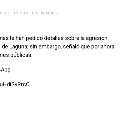
SCROLL TO CONTINUE READING.
rwp id="243463"]
s le han pedido detalles sobre la agresión
e de Laguna; sin embargo, señaló que por ahora
nes públicas.
tsApp
9uHdiSvRrcO