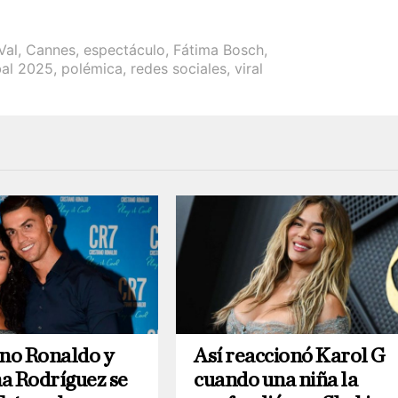
Val
,
Cannes
,
espectáculo
,
Fátima Bosch
,
bal 2025
,
polémica
,
redes sociales
,
viral
ano Ronaldo y
Así reaccionó Karol G
a Rodríguez se
cuando una niña la