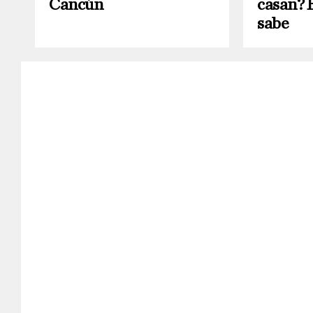
Cancún
casan? E
sabe