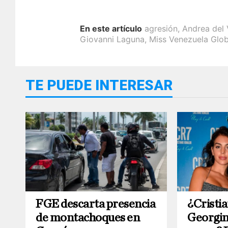
En este artículo
agresión
,
Andrea del 
Giovanni Laguna
,
Miss Venezuela Glo
TE PUEDE INTERESAR
FGE descarta presencia
¿Cristi
de montachoques en
Georgin