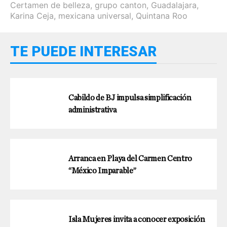
Certamen de belleza
,
grupo canton
,
Guadalajara
,
Karina Ceja
,
mexicana universal
,
Quintana Roo
TE PUEDE INTERESAR
Cabildo de BJ impulsa simplificación
administrativa
Arranca en Playa del Carmen Centro
“México Imparable”
Isla Mujeres invita a conocer exposición