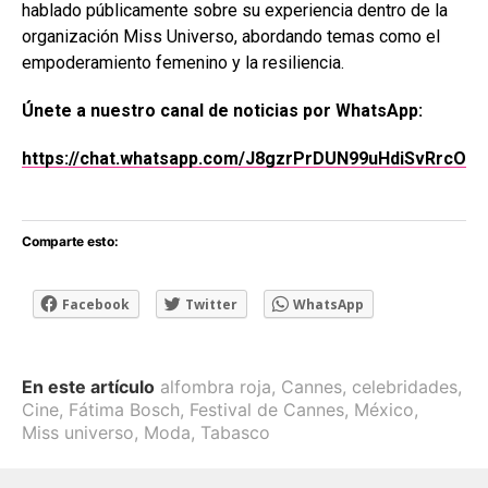
hablado públicamente sobre su experiencia dentro de la
organización Miss Universo, abordando temas como el
empoderamiento femenino y la resiliencia.
Únete a nuestro canal de noticias por WhatsApp:
https://chat.whatsapp.com/J8gzrPrDUN99uHdiSvRrcO
Comparte esto:
Facebook
Twitter
WhatsApp
En este artículo
alfombra roja
,
Cannes
,
celebridades
,
Cine
,
Fátima Bosch
,
Festival de Cannes
,
México
,
Miss universo
,
Moda
,
Tabasco