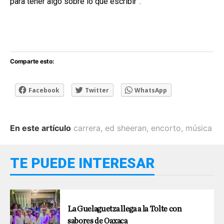
para tener algo sobre lo que escribir”.
Comparte esto:
Facebook
Twitter
WhatsApp
En este artículo
carrera
,
ed sheeran
,
encorto
,
música
TE PUEDE INTERESAR
La Guelaguetza llega a la Tolte con
sabores de Oaxaca