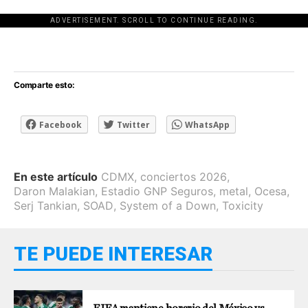
ADVERTISEMENT. SCROLL TO CONTINUE READING.
[adsforwp id="243463"]
Comparte esto:
Facebook
Twitter
WhatsApp
En este artículo
CDMX
,
conciertos 2026
,
Daron Malakian
,
Estadio GNP Seguros
,
metal
,
Ocesa
,
Serj Tankian
,
SOAD
,
System of a Down
,
Toxicity
TE PUEDE INTERESAR