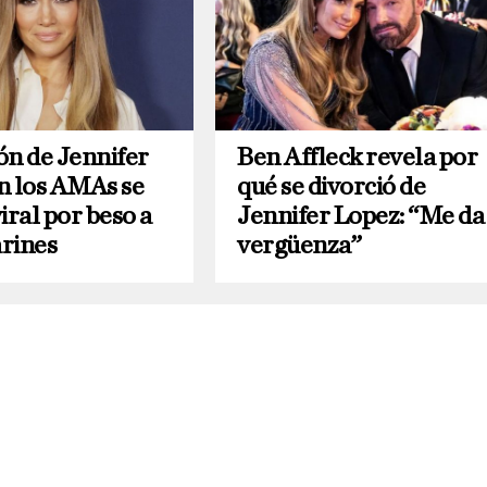
ón de Jennifer
Ben Affleck revela por
n los AMAs se
qué se divorció de
iral por beso a
Jennifer Lopez: “Me da
arines
vergüenza”