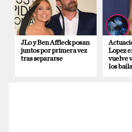
JLo y Ben Affleck posan
Actuaci
juntos por primera vez
Lopez e
tras separarse
vuelve v
los bail