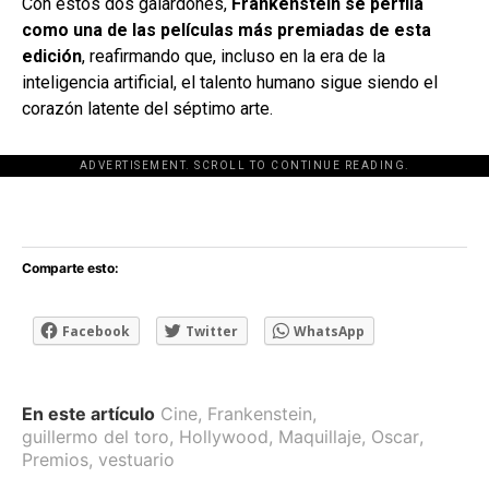
Con estos dos galardones,
Frankenstein se perfila
como una de las películas más premiadas de esta
edición
, reafirmando que, incluso en la era de la
inteligencia artificial, el talento humano sigue siendo el
corazón latente del séptimo arte.
ADVERTISEMENT. SCROLL TO CONTINUE READING.
[adsforwp id="243463"]
Comparte esto:
Facebook
Twitter
WhatsApp
En este artículo
Cine
,
Frankenstein
,
guillermo del toro
,
Hollywood
,
Maquillaje
,
Oscar
,
Premios
,
vestuario