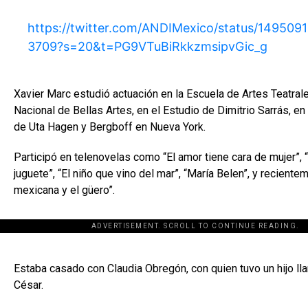
https://twitter.com/ANDIMexico/status/149509
3709?s=20&t=PG9VTuBiRkkzmsipvGic_g
Xavier Marc estudió actuación en la Escuela de Artes Teatrale
Nacional de Bellas Artes, en el Estudio de Dimitrio Sarrás, e
de Uta Hagen y Bergboff en Nueva York.
Participó en telenovelas como “El amor tiene cara de mujer”,
juguete”, “El niño que vino del mar”, “María Belen”, y reciente
mexicana y el güero”.
ADVERTISEMENT. SCROLL TO CONTINUE READING.
[adsforwp id="243463"]
Estaba casado con Claudia Obregón, con quien tuvo un hijo ll
César.