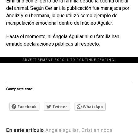
Emiliano con el perro de la familia desde la cuenta oficial
del animal. Según Ceriani, la publicación fue manejada por
Aneliz y su hermana, lo que utilizó como ejemplo de
manipulación emocional dentro del núcleo Aguilar.
Hasta el momento, ni Ángela Aguilar ni su familia han
emitido declaraciones públicas al respecto.
ADVERTISEMENT. SCROLL TO CONTINUE READING.
[adsforwp id="243463"]
Comparte esto:
Facebook
Twitter
WhatsApp
En este artículo
Angela aguilar
,
Cristian nodal