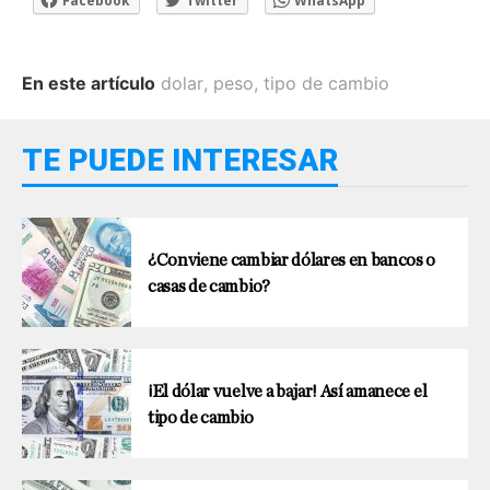
Facebook
Twitter
WhatsApp
En este artículo
dolar
,
peso
,
tipo de cambio
TE PUEDE INTERESAR
¿Conviene cambiar dólares en bancos o
casas de cambio?
¡El dólar vuelve a bajar! Así amanece el
tipo de cambio