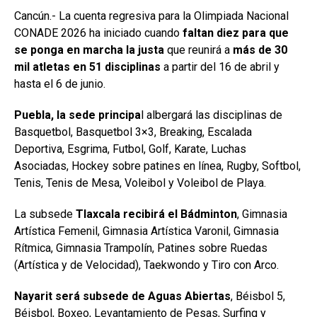
Cancún.- La cuenta regresiva para la Olimpiada Nacional
CONADE 2026 ha iniciado cuando
faltan diez para que
se ponga en marcha la justa
que reunirá a
más de 30
mil atletas en 51 disciplinas
a partir del 16 de abril y
hasta el 6 de junio.
Puebla, la sede principa
l albergará las disciplinas de
Basquetbol, Basquetbol 3×3, Breaking, Escalada
Deportiva, Esgrima, Futbol, Golf, Karate, Luchas
Asociadas, Hockey sobre patines en línea, Rugby, Softbol,
Tenis, Tenis de Mesa, Voleibol y Voleibol de Playa.
La subsede
Tlaxcala recibirá el Bádminton
, Gimnasia
Artística Femenil, Gimnasia Artística Varonil, Gimnasia
Rítmica, Gimnasia Trampolín, Patines sobre Ruedas
(Artística y de Velocidad), Taekwondo y Tiro con Arco.
Nayarit será subsede de Aguas Abiertas
, Béisbol 5,
Béisbol, Boxeo, Levantamiento de Pesas, Surfing y