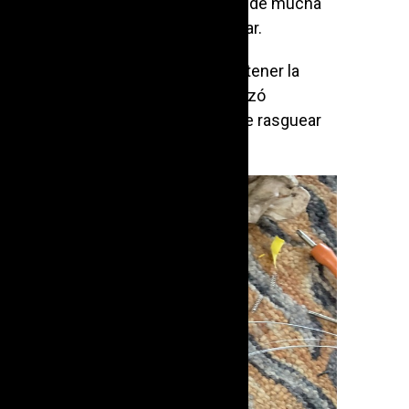
ntó numerosos desafíos y requirió de mucha
on lutieres del la marca Dean Guitar.
guir que las cuerdas pudieran mantener la
admitiendo que el modelo —que bautizó
aciones y, por ejemplo, solo permite rasguear