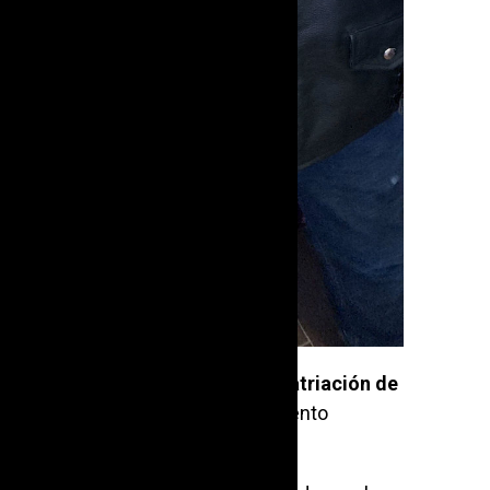
oridades griegas el proceso de
repatriación de
, decidió convertirlos en un instrumento