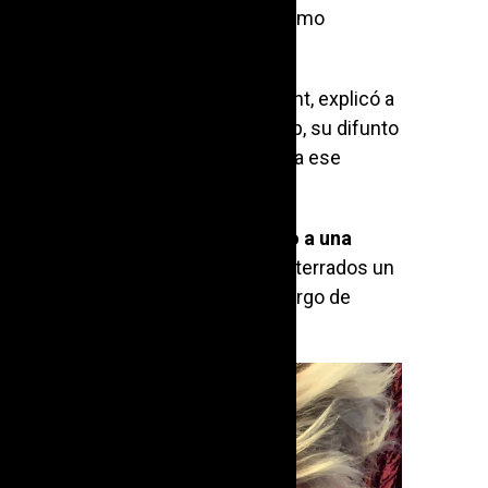
o una guitarra eléctrica que él mismo
 de su tío.
 el nombre de usuario Prince Midnight, explicó a
anera buscó rendir homenaje a Filip, su difunto
esado en la guitarra y le introdujo a ese
ecia habiendo
donado su esqueleto a una
das después, sus restos fueron enterrados un
us familiares debieron hacerse cargo de
ra.