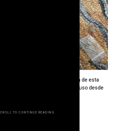
a presencia de su difunto tío, quien de esta
 de la música que tanto amaba incluso desde
SCROLL TO CONTINUE READING.
rwp id="243463"]