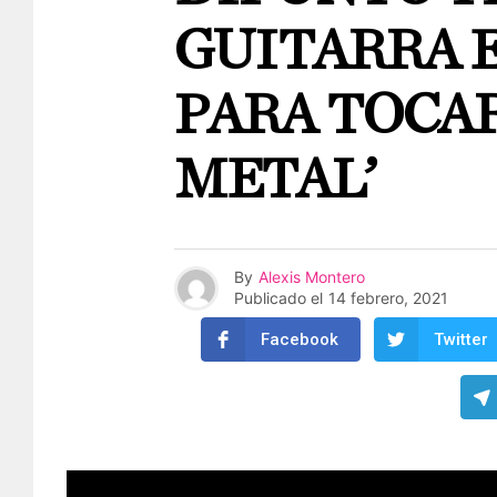
GUITARRA 
PARA TOCAR
METAL’
By
Alexis Montero
Publicado el
14 febrero, 2021
Facebook
Twitter
Un aficionado al ‘heavy metal’ esta