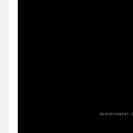
Y concluye que la guitarra mantiene l
manera puede continuar disfrutando
el más allá.
ADVERTISEMENT. 
[adsfo