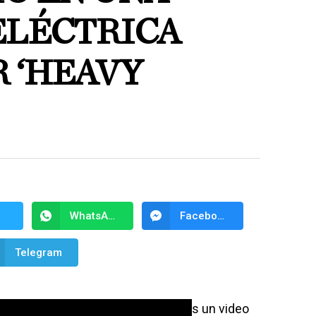
ELÉCTRICA
 ‘HEAVY
WhatsApp
Facebook Messenger
Telegram
dounidense compartió este miércoles un video