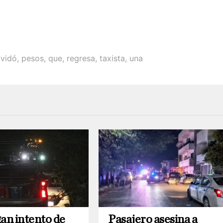
lvidó
,
pesos
,
que
,
regresa
,
taxista
,
una
gan intento de
Pasajero asesina a