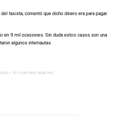
n del taxista, comentó que dicho dinero era para pagar
si en 9 mil ocasiones. Sin duda estos casos son una
aron algunos internautas.
SCROLL TO CONTINUE READING.
rwp id="243463"]