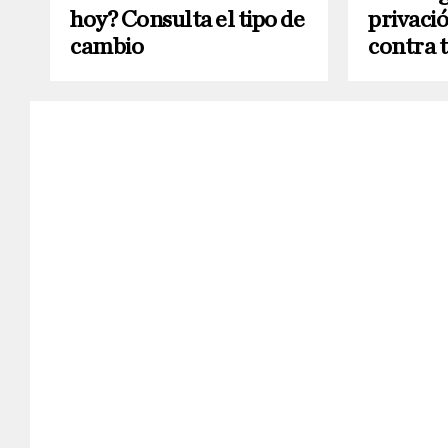
hoy? Consulta el tipo de
privació
cambio
contra t