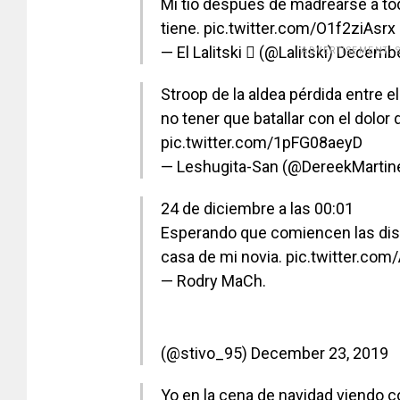
Mi tío después de madrearse a tod
tiene.
pic.twitter.com/O1f2ziAsrx
— El Lalitski  (@Lalitski)
Decembe
ADVERTISEMENT. 
Stroop de la aldea pérdida entre 
no tener que batallar con el dolor 
pic.twitter.com/1pFG08aeyD
— Leshugita-San (@DereekMartin
24 de diciembre a las 00:01
Esperando que comiencen las disc
casa de mi novia.
pic.twitter.co
— Rodry MaCh.
(@stivo_95)
December 23, 2019
Yo en la cena de navidad viendo c