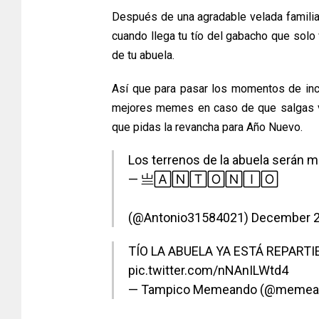
Después de una agradable velada familiar 
cuando llega tu tío del gabacho que solo 
de tu abuela.
Así que para pasar los momentos de inc
mejores memes en caso de que salgas vi
que pidas la revancha para Año Nuevo.
Los terrenos de la abuela serán m
— 亗🄰🄽🅃🄾🄽🄸🄾
(@Antonio31584021)
December 2
TÍO LA ABUELA YA ESTÁ REPART
pic.twitter.com/nNAnILWtd4
— Tampico Memeando (@memea