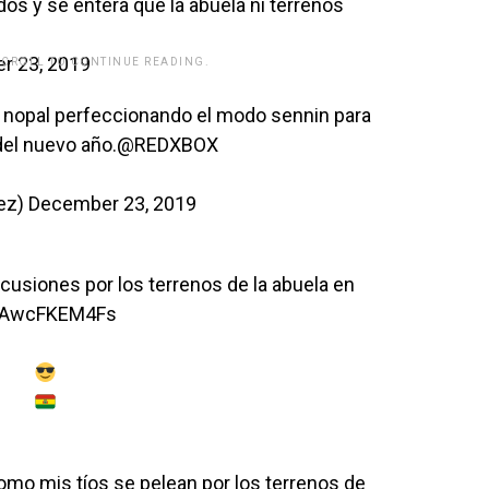
os y se entera que la abuela ni terrenos
r 23, 2019
SCROLL TO CONTINUE READING.
[adsforwp id="243463"]
el nopal perfeccionando el modo sennin para
del nuevo año.
@REDXBOX
ez)
December 23, 2019
usiones por los terrenos de la abuela en
m/AwcFKEM4Fs
omo mis tíos se pelean por los terrenos de