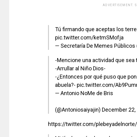
ADVERTISEMENT. 
[adsfo
Tú firmando que aceptas los terre
pic.twitter.com/ketmSMofja
— Secretaría De Memes Público
-Mencione una actividad que sea t
-Arrullar al Niño Dios-
-¿Entonces por qué puso que pone
abuela?-
pic.twitter.com/Ab9Pum
— Antonio NoMe de Bris
(@Antoniosaiyajin)
December 22,
https://twitter.com/plebeyadelnor