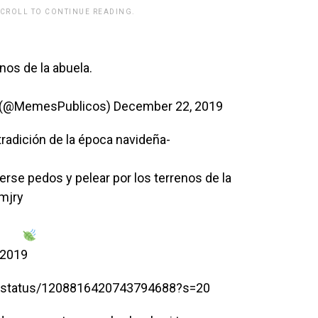
SCROLL TO CONTINUE READING.
rwp id="243463"]
nos de la abuela.
s (@MemesPublicos)
December 22, 2019
radición de la época navideña-
rse pedos y pelear por los terrenos de la
mjry
 2019
te/status/1208816420743794688?s=20