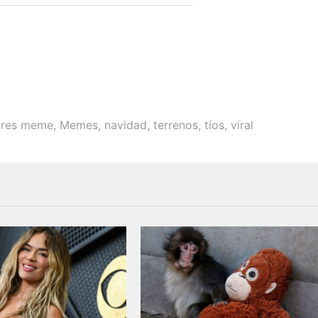
ores meme
,
Memes
,
navidad
,
terrenos
,
tíos
,
viral