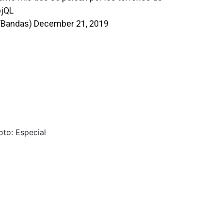
pjQL
YBandas)
December 21, 2019
oto: Especial