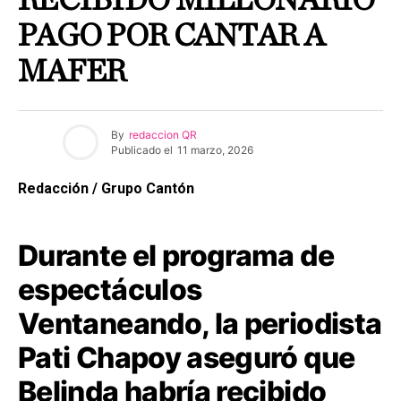
RECIBIDO MILLONARIO
PAGO POR CANTAR A
MAFER
By
redaccion QR
Publicado el
11 marzo, 2026
Redacción / Grupo Cantón
Durante el programa de
espectáculos
Ventaneando, la periodista
Pati Chapoy aseguró que
Belinda habría recibido