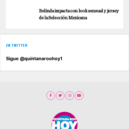
Belinda impacta con look sensual y jersey
de la Selección Mexicana
EN TWITTER
Sigue @quintanaroohoy1