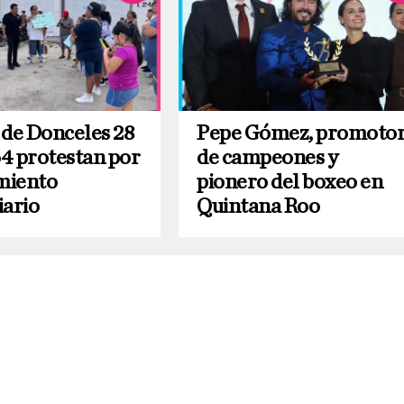
 de Donceles 28
Pepe Gómez, promoto
4 protestan por
de campeones y
imiento
pionero del boxeo en
iario
Quintana Roo