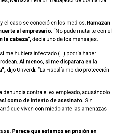
les, Ramazan era un trabajador de confianza
 y el caso se conoció en los medios,
Ramazan
uerte al empresario
. “No pude matarte con el
n la cabeza
“, decía uno de los mensajes.
si me hubiera infectado (…) podría haber
e rodean.
Al menos, si me disparara en la
a”,
dijo Unverdi. “La Fiscalía me dio protección
la denuncia contra el ex empleado, acusándolo
í como de intento de asesinato.
Sin
narró que viven con miedo ante las amenazas
casa
. Parece que estamos en prisión en