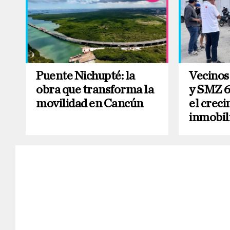
Puente Nichupté: la
Vecinos
obra que transforma la
y SMZ 6
movilidad en Cancún
el crec
inmobil