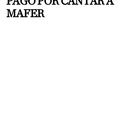
PAGO POR CANTAR A
MAFER
By
redaccion QR
Publicado el
11 marzo, 2026
Redacción / Grupo Cantón
Durante el programa de
espectáculos
Ventaneando, la periodista
Pati Chapoy aseguró que
Belinda habría recibido
alrededor de cinco