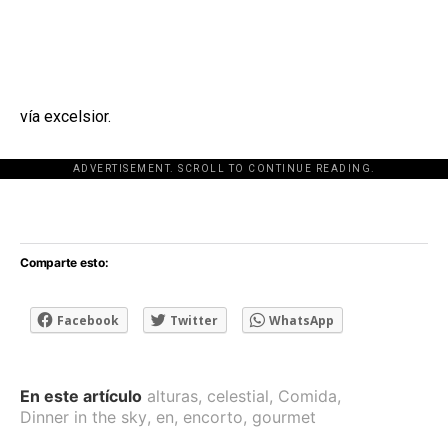
vía excelsior.
ADVERTISEMENT. SCROLL TO CONTINUE READING.
[adsforwp id="243463"]
Comparte esto:
Facebook
Twitter
WhatsApp
En este artículo
alturas
,
celestial
,
Comida
,
Dinner in the sky
,
en
,
encorto
,
gourmet