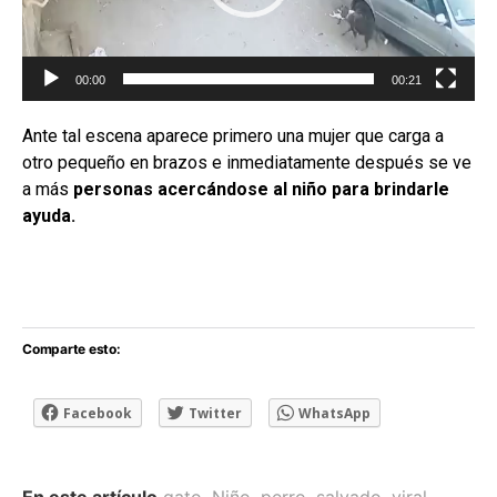
d
u
c
00:00
00:21
t
o
Ante tal escena aparece primero una mujer que carga a
r
otro pequeño en brazos e inmediatamente después se ve
d
a más
personas acercándose al niño para brindarle
ayuda.
e
v
í
d
e
Comparte esto:
o
Facebook
Twitter
WhatsApp
En este artículo
gato
,
Niño
,
perro
,
salvado
,
viral