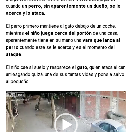
cuando
un perro, sin aparentemente un dueño, se le
acerca y lo ataca.
El perro primero mantiene al gato debajo de un coche,
mientras
el niño juega cerca del portón
de una casa,
aparentemente tiene en su mano una
vara que lanza al
perro
cuando este se le acerca y es el momento del
ataque
.
El niño cae al suelo y reaparece el
gato
, quien ataca al can
arriesgando quizá, una de sus tantas vidas y pone a salvo
al pequeño.
R
e
p
r
o