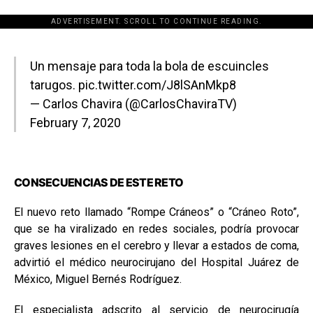
ADVERTISEMENT. SCROLL TO CONTINUE READING.
[adsforwp id="243463"]
Un mensaje para toda la bola de escuincles
tarugos.
pic.twitter.com/J8lSAnMkp8
— Carlos Chavira (@CarlosChaviraTV)
February 7, 2020
CONSECUENCIAS DE ESTE RETO
El nuevo reto llamado “Rompe Cráneos” o “Cráneo Roto”,
que se ha viralizado en redes sociales, podría provocar
graves lesiones en el cerebro y llevar a estados de coma,
advirtió el médico neurocirujano del Hospital Juárez de
México, Miguel Bernés Rodríguez.
El especialista adscrito al servicio de neurocirugía