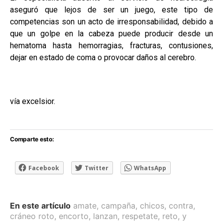
aseguró que lejos de ser un juego, este tipo de
competencias son un acto de irresponsabilidad, debido a
que un golpe en la cabeza puede producir desde un
hematoma hasta hemorragias, fracturas, contusiones,
dejar en estado de coma o provocar daños al cerebro.
vía excelsior.
Comparte esto:
Facebook
Twitter
WhatsApp
En este artículo
amate
,
campaña
,
chicos
,
contra
,
cráneo roto
,
encorto
,
lanzan
,
respetate
,
reto
,
y