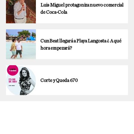
Luis Miguel protagoniza nuevo comercial
de Coca-Cola
CunBeat llegará a Playa Langosta ¿ A qué
hora empezará?
Corte y Queda 670