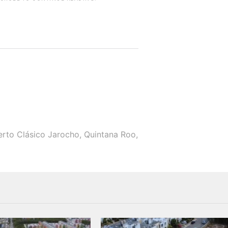
rwp id="243463"]
erto Clásico Jarocho
,
Quintana Roo
,