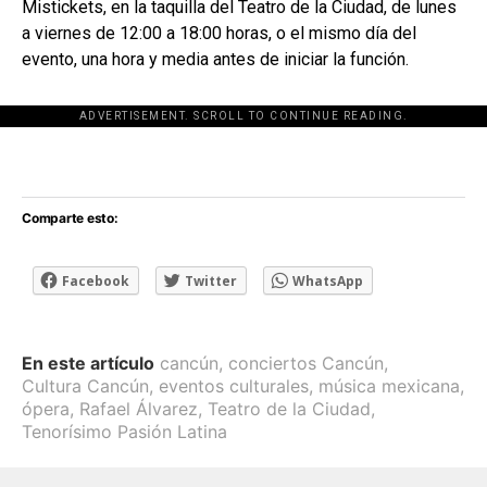
Mistickets, en la taquilla del Teatro de la Ciudad, de lunes
a viernes de 12:00 a 18:00 horas, o el mismo día del
evento, una hora y media antes de iniciar la función.
ADVERTISEMENT. SCROLL TO CONTINUE READING.
[adsforwp id="243463"]
Comparte esto:
Facebook
Twitter
WhatsApp
En este artículo
cancún
,
conciertos Cancún
,
Cultura Cancún
,
eventos culturales
,
música mexicana
,
ópera
,
Rafael Álvarez
,
Teatro de la Ciudad
,
Tenorísimo Pasión Latina