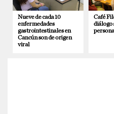
Nueve de cada 10
Café Fil
enfermedades
diálogo 
gastrointestinales en
persona
Cancún son de origen
viral