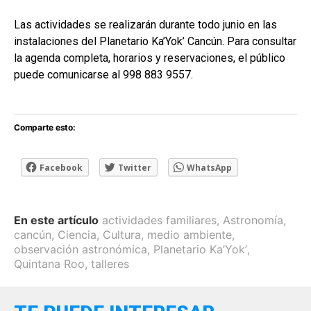
Las actividades se realizarán durante todo junio en las
instalaciones del Planetario Ka’Yok’ Cancún. Para consultar
la agenda completa, horarios y reservaciones, el público
puede comunicarse al 998 883 9557.
Comparte esto:
Facebook
Twitter
WhatsApp
En este artículo
actividades familiares
,
Astronomía
,
cancún
,
Ciencia
,
Cultura
,
medio ambiente
,
observación astronómica
,
Planetario Ka’Yok’
,
Quintana Roo
,
talleres