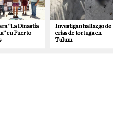
ara “La Dinastía
Investigan hallazgo de
a” en Puerto
crías de tortuga en
s
Tulum