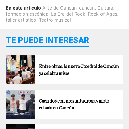
En este artículo
Arte de Cancún
,
cancún
,
Cultura
,
formación escénica
,
La Era del Rock
,
Rock of Ages
,
taller artístico
,
Teatro musical
TE PUEDE INTERESAR
Entre obras, la nueva Catedral de Cancún
ya celebra misas
Caen dos con presunta droga y moto
robada en Cancún