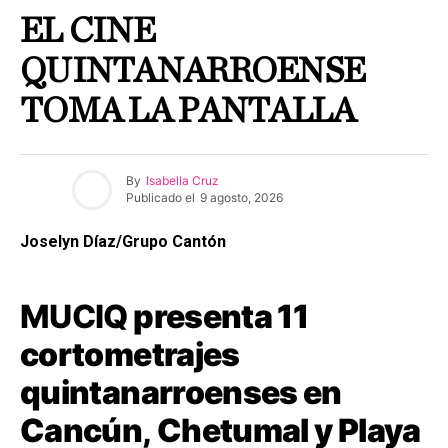
EL CINE
QUINTANARROENSE
TOMA LA PANTALLA
By
Isabella Cruz
Publicado el
9 agosto, 2026
Joselyn Díaz/Grupo Cantón
MUCIQ
presenta 11
cortometrajes
quintanarroenses en
Cancún, Chetumal y Playa