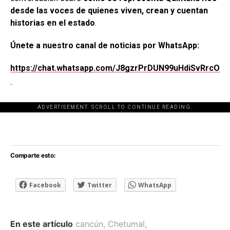
desde las voces de quienes viven, crean y cuentan
historias en el estado
.
Únete a nuestro canal de noticias por WhatsApp:
https://chat.whatsapp.com/J8gzrPrDUN99uHdiSvRrcO
ADVERTISEMENT. SCROLL TO CONTINUE READING.
[adsforwp id="243463"]
Comparte esto:
Facebook
Twitter
WhatsApp
En este artículo
cancún
,
Chetumal
,