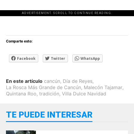
ADVERTISEMENT. SCROLL TO CONTINUE READING.
[adsforwp id="243463"]
Comparte esto:
Facebook
Twitter
WhatsApp
En este artículo
cancún
,
Día de Reyes
,
La Rosca Más Grande de Cancún
,
Malecón Tajamar
,
Quintana Roo
,
tradición
,
Villa Dulce Navidad
TE PUEDE INTERESAR