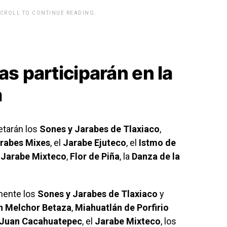
SCROLL TO CONTINUE READING.
rwp id="243463"]
as participarán en la
a
etarán los
Sones y Jarabes de Tlaxiaco
,
rabes Mixes
, el
Jarabe Ejuteco
, el
Istmo de
l
Jarabe Mixteco
,
Flor de Piña
, la
Danza de la
mente los
Sones y Jarabes de Tlaxiaco
y
n Melchor Betaza
,
Miahuatlán de Porfirio
 Juan Cacahuatepec
, el
Jarabe Mixteco
, los