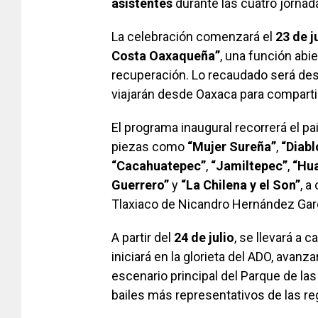
asistentes
durante las cuatro jornad
La celebración comenzará el
23 de j
Costa Oaxaqueña”
, una función abi
recuperación. Lo recaudado será des
viajarán desde Oaxaca para comparti
El programa inaugural recorrerá el p
piezas como
“Mujer Sureña”
,
“Diabl
“Cacahuatepec”
,
“Jamiltepec”
,
“Hua
Guerrero”
y
“La Chilena y el Son”
, a
Tlaxiaco de Nicandro Hernández Gar
A partir del
24 de julio
, se llevará a c
iniciará en la glorieta del ADO, avanza
escenario principal del Parque de la
bailes más representativos de las r