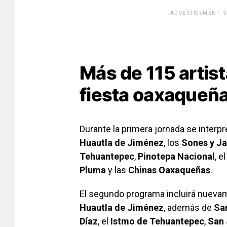
ADVERTISEMENT. 
[adsfo
Más de 115 artist
fiesta oaxaqueñ
Durante la primera jornada se interpr
Huautla de Jiménez
, los
Sones y Ja
Tehuantepec
,
Pinotepa Nacional
, e
Pluma
y las
Chinas Oaxaqueñas
.
El segundo programa incluirá nueva
Huautla de Jiménez
, además de
Sa
Díaz
, el
Istmo de Tehuantepec
,
San