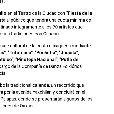
as.
ulio
en el Teatro de la Ciudad con
“Fiesta de la
erta al público que tendrá una cuota mínima de
tinado íntegramente a los 70 artistas que
r sus tradiciones con Cancún.
aisaje cultural de la costa oaxaqueña mediante
os”
,
“Tututepec”
,
“Pochutla”
,
“Juquila”
,
tulco”
,
“Pinotepa Nacional”
,
“Putla de
 cargo de la Compañía de Danza Folklórica
cía.
abo la tradicional
calenda
, un recorrido que
rá por la avenida Yaxchilán y concluirá en el
s Palapas, donde se presentarán algunos de los
egiones de Oaxaca.