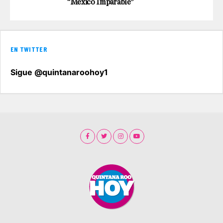
“México Imparable”
EN TWITTER
Sigue @quintanaroohoy1