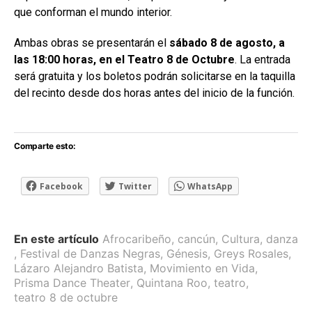
que conforman el mundo interior.
Ambas obras se presentarán el
sábado 8 de agosto, a
las 18:00 horas, en el Teatro 8 de Octubre
. La entrada
será gratuita y los boletos podrán solicitarse en la taquilla
del recinto desde dos horas antes del inicio de la función.
Comparte esto:
Facebook
Twitter
WhatsApp
En este artículo
Afrocaribeño
,
cancún
,
Cultura
,
danza
,
Festival de Danzas Negras
,
Génesis
,
Greys Rosales
,
Lázaro Alejandro Batista
,
Movimiento en Vida
,
Prisma Dance Theater
,
Quintana Roo
,
teatro
,
teatro 8 de octubre