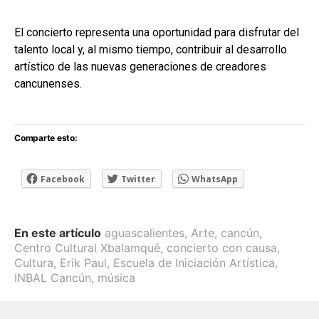
El concierto representa una oportunidad para disfrutar del
talento local y, al mismo tiempo, contribuir al desarrollo
artístico de las nuevas generaciones de creadores
cancunenses.
Comparte esto:
Facebook
Twitter
WhatsApp
En este artículo
aguascalientes
,
Arte
,
cancún
,
Centro Cultural Xbalamqué
,
concierto con causa
,
Cultura
,
Erik Paul
,
Escuela de Iniciación Artística
,
INBAL Cancún
,
música