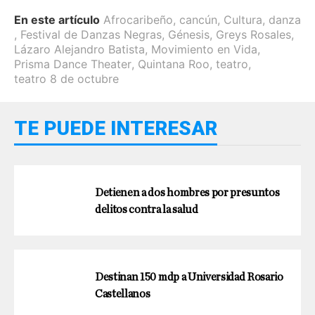
En este artículo
Afrocaribeño
,
cancún
,
Cultura
,
danza
,
Festival de Danzas Negras
,
Génesis
,
Greys Rosales
,
Lázaro Alejandro Batista
,
Movimiento en Vida
,
Prisma Dance Theater
,
Quintana Roo
,
teatro
,
teatro 8 de octubre
TE PUEDE INTERESAR
Detienen a dos hombres por presuntos
delitos contra la salud
Destinan 150 mdp a Universidad Rosario
Castellanos