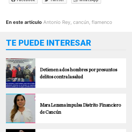
En este artículo
Antonio Rey
,
cancún
,
flamenco
TE PUEDE INTERESAR
Detienen a dos hombres por presuntos
delitos contra la salud
Mara Lezama impulsa Distrito Financiero
de Cancún