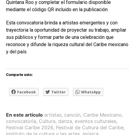
Quintana Roo y completar el formulario disponible
mediante el código QR incluido en la publicación.
Esta convocatoria brinda a artistas emergentes y con
trayectoria la oportunidad de proyectar su trabajo, ampliar
sus públicos y formar parte de una celebración que
reconoce y difunde la riqueza cultural del Caribe mexicano
y del país.
Comparte esto:
Facebook
Twitter
WhatsApp
En este artículo
artistas
,
cancún
,
Caribe Mexicano
,
convocatoria
,
Cultura
,
danza
,
eventos culturales
,
Festival Caribe 2026
,
Festival de Cultura del Caribe
,
instituto de la cultura y las artes
,
música
,