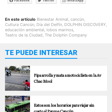
Facebook
Twitter
WhatsApp
En este artículo
Bienestar Animal
,
cancún
,
Cultura Cancún
,
Día del Delfín
,
DOLPHIN DISCOVERY
,
educación ambiental
,
lobos marinos
,
Teatro de la Ciudad
,
The Dolphin Company
TE PUEDE INTERESAR
Pipa arrolla y mata a motociclista en la Av
Chac Mool
Estos son los horarios para viajar sin
costo al Parque Cancún