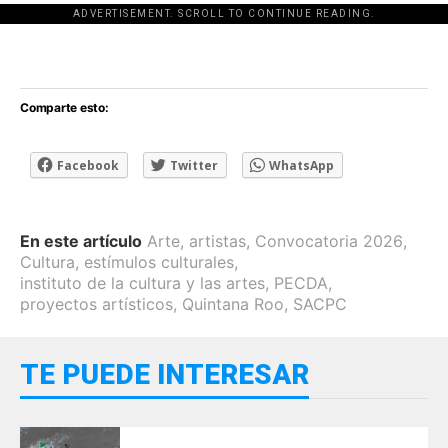
ADVERTISEMENT. SCROLL TO CONTINUE READING.
[adsforwp id="243463"]
Comparte esto:
Facebook
Twitter
WhatsApp
En este artículo
Arte
,
artistas
,
Convocatoria 2026
,
Cultura
,
estímulos culturales
,
instituto de la cultura y las artes
,
PECDA
,
proyectos artísticos
,
Quintana Roo
,
SACPC
TE PUEDE INTERESAR