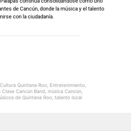
as Palapas continúa consolidándose como uno
antes de Cancún, donde la música y el talento
nirse con la ciudadanía.
Cultura Quintana Roo
,
Entretenimiento
,
a Clase Cancún Band
,
música Cancún
,
úsicos de Quintana Roo
,
talento local