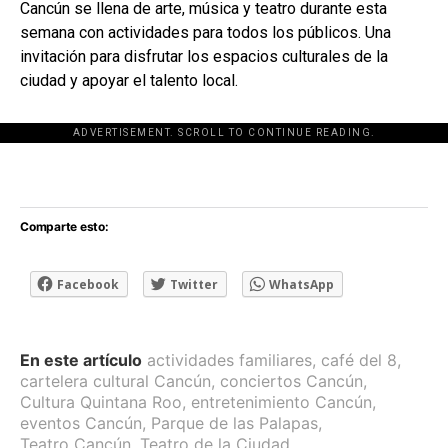
Cancún se llena de arte, música y teatro durante esta
semana con actividades para todos los públicos. Una
invitación para disfrutar los espacios culturales de la
ciudad y apoyar el talento local.
ADVERTISEMENT. SCROLL TO CONTINUE READING.
[adsforwp id="243463"]
Comparte esto:
Facebook
Twitter
WhatsApp
En este artículo
actividades familiares
,
café del 8
,
cartelera cultural Cancún
,
conciertos Cancún
,
Cultura Quintana Roo
,
entretenimiento Cancún
,
eventos Cancún
,
Parque de las Palapas
,
Teatro Cancún
,
Teatro de la Ciudad