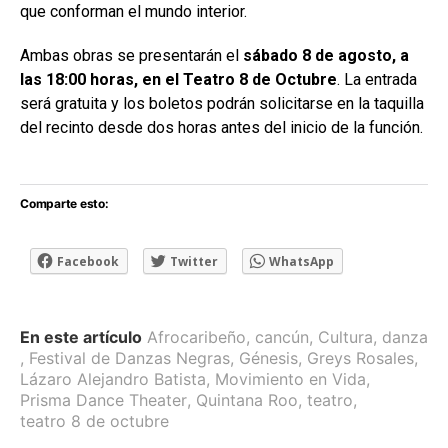
que conforman el mundo interior.
Ambas obras se presentarán el
sábado 8 de agosto, a
las 18:00 horas, en el Teatro 8 de Octubre
. La entrada
será gratuita y los boletos podrán solicitarse en la taquilla
del recinto desde dos horas antes del inicio de la función.
Comparte esto:
Facebook
Twitter
WhatsApp
En este artículo
Afrocaribeño
,
cancún
,
Cultura
,
danza
,
Festival de Danzas Negras
,
Génesis
,
Greys Rosales
,
Lázaro Alejandro Batista
,
Movimiento en Vida
,
Prisma Dance Theater
,
Quintana Roo
,
teatro
,
teatro 8 de octubre