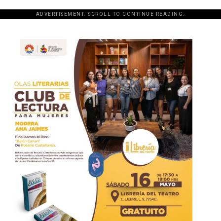
ADVERTISEMENT. SCROLL TO CONTINUE READING.
[adsforwp id="243463"]