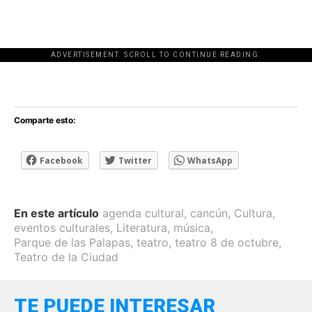
ADVERTISEMENT. SCROLL TO CONTINUE READING.
[adsforwp id="243463"]
Comparte esto:
Facebook
Twitter
WhatsApp
En este artículo
agenda cultural
,
cancún
,
Cultura
,
eventos culturales
,
Literatura
,
música
,
Parque de las Palapas
,
teatro
,
teatro 8 de octubre
,
Teatro de la Ciudad
TE PUEDE INTERESAR