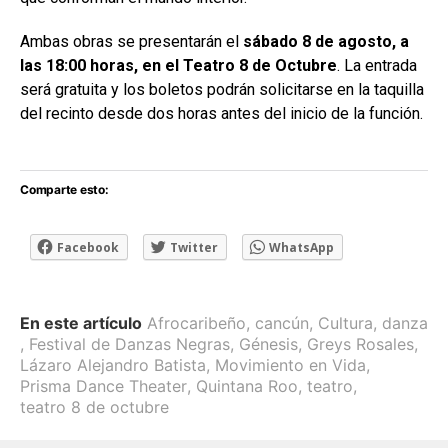
Ambas obras se presentarán el
sábado 8 de agosto, a
las 18:00 horas, en el Teatro 8 de Octubre
. La entrada
será gratuita y los boletos podrán solicitarse en la taquilla
del recinto desde dos horas antes del inicio de la función.
Comparte esto:
Facebook
Twitter
WhatsApp
En este artículo
Afrocaribeño
,
cancún
,
Cultura
,
danza
,
Festival de Danzas Negras
,
Génesis
,
Greys Rosales
,
Lázaro Alejandro Batista
,
Movimiento en Vida
,
Prisma Dance Theater
,
Quintana Roo
,
teatro
,
teatro 8 de octubre