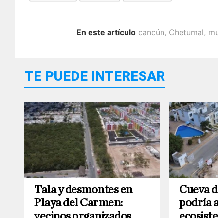
En este artículo
cancún
,
Chetumal
,
mu
TE PUEDE INTERESAR
Tala y desmontes en
Cueva d
Playa del Carmen:
podría 
vecinos organizados
ecosist