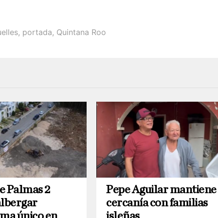
elles
,
portada
,
Quintana Roo
e Palmas 2
Pepe Aguilar mantiene
albergar
cercanía con familias
ema único en
isleñas