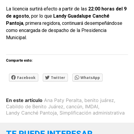
La licencia surtirá efecto a partir de las
22:00 horas del 9
de agosto
, por lo que
Landy Guadalupe Canché
Pantoja
, primera regidora, continuará desempeñándose
como encargada de despacho de la Presidencia
Municipal.
Comparte esto:
Facebook
Twitter
WhatsApp
En este artículo
Ana Paty Peralta
,
benito juárez
,
Cabildo de Benito Juárez
,
cancún
,
IMDAI
,
Landy Canché Pantoja
,
Simplificación administrativa
TE PUEDE INTERESAR