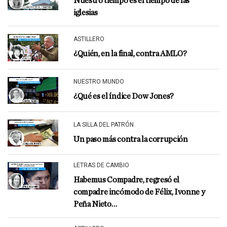
Nuestro tiempo es el tiempo de las
iglesias
ASTILLERO
¿Quién, en la final, contra AMLO?
NUESTRO MUNDO
¿Qué es el índice Dow Jones?
LA SILLA DEL PATRÓN
Un paso más contra la corrupción
LETRAS DE CAMBIO
Habemus Compadre, regresó el
compadre incómodo de Félix, Ivonne y
Peña Nieto…