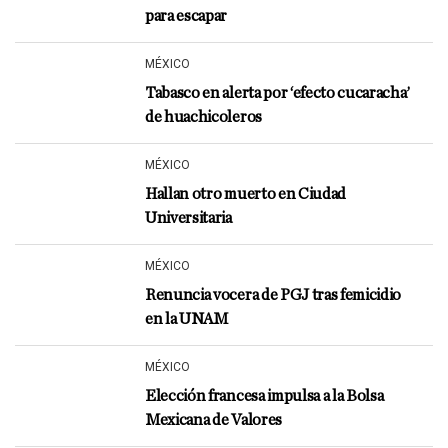
para escapar
MÉXICO
Tabasco en alerta por ‘efecto cucaracha’
de huachicoleros
MÉXICO
Hallan otro muerto en Ciudad
Universitaria
MÉXICO
Renuncia vocera de PGJ tras femicidio
en la UNAM
MÉXICO
Elección francesa impulsa a la Bolsa
Mexicana de Valores