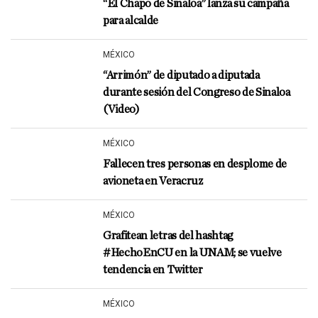
“El Chapo de Sinaloa” lanza su campaña
para alcalde
MÉXICO
“Arrimón” de diputado a diputada
durante sesión del Congreso de Sinaloa
(Video)
MÉXICO
Fallecen tres personas en desplome de
avioneta en Veracruz
MÉXICO
Grafitean letras del hashtag
#HechoEnCU en la UNAM; se vuelve
tendencia en Twitter
MÉXICO