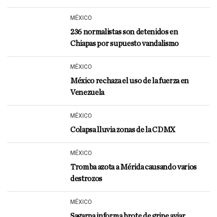
MÉXICO
236 normalistas son detenidos en
Chiapas por supuesto vandalismo
MÉXICO
México rechaza el uso de la fuerza en
Venezuela
MÉXICO
Colapsa lluvia zonas de la CDMX
MÉXICO
Tromba azota a Mérida causando varios
destrozos
MÉXICO
Sagarpa informa brote de gripe aviar