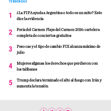
TENDENCIAS
¿La FIFA ayuda a Argentina o todo es un mito? Esto
dice la evidencia
Feria del Carmen Playa del Carmen 2026: cartelera
completa de conciertos gratuitos
Peso cae y el tipo de cambio FIX alcanza máximo de
julio
Mujeres afganas: los derechos que perdieron con
los talibanes
Trump declara terminado el alto al fuego con Irán y
aumenta la tensión